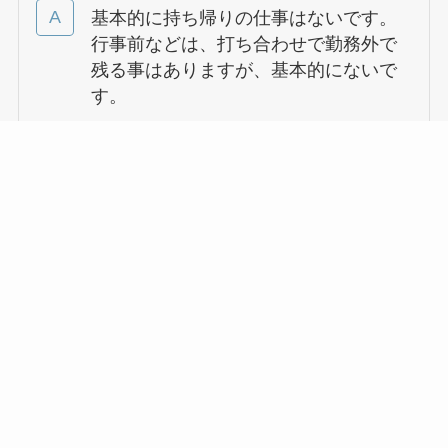
基本的に持ち帰りの仕事はないです。
行事前などは、打ち合わせで勤務外で
残る事はありますが、基本的にないで
す。
定時で帰ることは出来ますか？ 指導
案や製作物の準備などどのタイミング
で行っていますか？
はい、出来ます。保育や行事の準備、
必要な書類作成等は勤務時間内で行い
ます。
※職員会議や園内研修は全員で行う
為、勤務時間外で行います。(時間外手
当有)